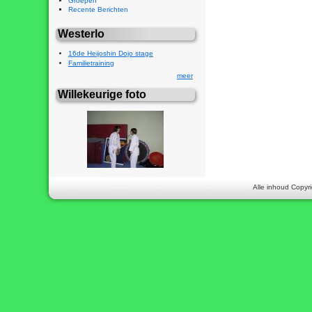
Groepen
Recente Berichten
Westerlo
16de Heijoshin Dojo stage
Familietraining
meer
Willekeurige foto
Alle inhoud Copyri