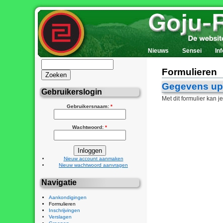
Nieuws
Sensei
Inf
Formulieren
Gegevens up
Gebruikerslogin
Met dit formulier kan 
Gebruikersnaam:
*
Wachtwoord:
*
Nieuw account aanmaken
Nieuw wachtwoord aanvragen
Navigatie
Aankondigingen
Formulieren
Inschrijvingen
Verslagen