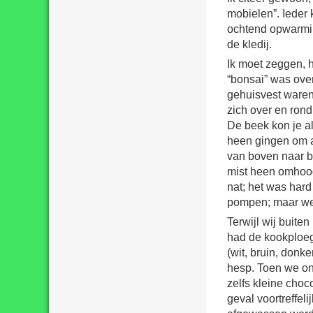
mobielen”. Ieder
ochtend opwarmin
de kledij.
Ik moet zeggen, 
“bonsai” was ove
gehuisvest waren
zich over en rond
De beek kon je al
heen gingen om al
van boven naar b
mist heen omhoog.
nat; het was hard 
pompen; maar we 
Terwijl wij buit
had de kookploeg 
(wit, bruin, donke
hesp. Toen we on
zelfs kleine choc
geval voortreffel