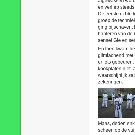
afgewassen worde
en verliep steeds
De eerste echte t
groep de technie
ging bijschaven, 
hanteren van de b
sensei Gie en se
En toen kwam het
glimlachend met d
er iets gebeuren,
kookplaten niet, 
waarschijnlijk za
zekeringen.
Maas, deden enke
scheen op de vuil