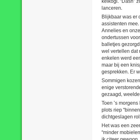
keikogi. “Dash” 
lanceren.
Blijkbaar was er 
assistenten mee. 
Annelies en onze
ondertussen voor
balletjes gezorgd
wel vertellen dat
enkelen werd een
maar bij een kni
gesprekken. Er w
Sommigen kozen h
enige verstorend
gezaagd, weelderi
Toen ’s morgens h
plots riep “binne
dichtgeslagen rol
Het was een zeer 
“minder mobielen
ik citeer gewoon,