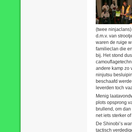
(twee ninjaclans)
d.m.v. van stroot
waren de ruige w
familieclan die e
bij. Het stond du
camouflagetechni
andere kamp zo ve
ninjutsu besluipi
beschaafd werden
leverden toch va
Menig laatavondw
plots opsprong va
brullend, om dan 
net iets sterker o
De Shinobi’s ware
tactisch verdedig