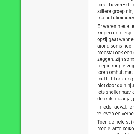
meer bevreesd, ma
stillere groep nin
(na het eliminere
Er waren niet all
kregen een lesje
opzij gaat wanneer
grond soms heel e
meestal ook een g
zeggen, zijn soms 
roepie roepie vog
toren omhult met 
met licht ook nog 
niet door de ninj
iets sneller naar
denk ik, maar ja, 
In ieder geval, je
te leven en verbo
Toen de hele stri
mooie witte keik