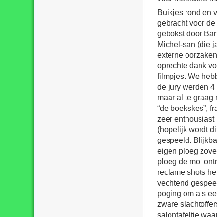
Buikjes rond en 
gebracht voor de 
gebokst door Bart
Michel-san (die 
externe oorzaken
oprechte dank voo
filmpjes. We hebb
de jury werden 4 
maar al te graag 
“de boekskes”, fr
zeer enthousias
(hopelijk wordt di
gespeeld. Blijkba
eigen ploeg zovee
ploeg de mol ont
reclame shots her
vechtend gespeel
poging om als eers
zware slachtoffer
salontafeltje wa