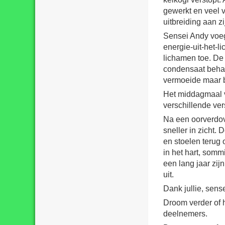
gewerkt en veel 
uitbreiding aan z
Sensei Andy voeg
energie-uit-het-
lichamen toe. D
condensaat behan
vermoeide maar b
Het middagmaal v
verschillende ver
Na een oorverdo
sneller in zicht.
en stoelen terug 
in het hart, som
een lang jaar zij
uit.
Dank jullie, sens
Droom verder of h
deelnemers.