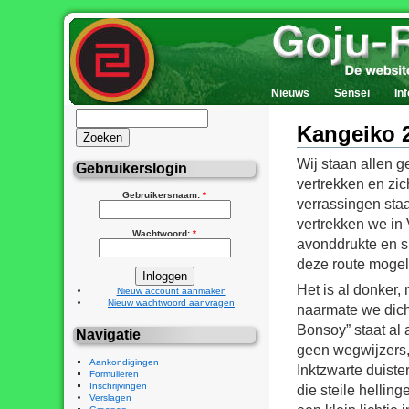
Nieuws
Sensei
Inf
Kangeiko 
Wij staan allen g
Gebruikerslogin
vertrekken en zi
Gebruikersnaam:
*
verrassingen sta
vertrekken we in 
Wachtwoord:
*
avonddrukte en sp
deze route mogeli
Het is al donker,
Nieuw account aanmaken
Nieuw wachtwoord aanvragen
naarmate we dic
Bonsoy” staat al 
Navigatie
geen wegwijzers,
Aankondigingen
Inktzwarte duiste
Formulieren
Inschrijvingen
die steile hellin
Verslagen