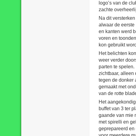
logo’s van de clu
zachte overheerli
Na dit versterken
alwaar de eerste
en kanten werd b
voren en toonden
kon gebruikt wor
Het belichten ko
weer verder door
parten te spelen
zichtbaar, alleen
tegen de donker 
gemaakt met onde
van de rotte blad
Het aangekondig
buffet van 3 ter 
gaande van mie m
met spirelli en g
geprepareerd en 
voor meerdere mal