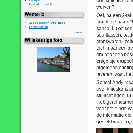
een klein lichtje 
Groepen
Recente Berichten
wuiven?
Westerlo
Oef, na een 2-ta
prachtige naam “
16de Heijoshin Dojo stage
Familietraining
sensei Lu en sens
meer
sporttassen, bak
Willekeurige foto
etenswaren...zel
toch maar een ge
om naar een boso
enige tijd druppe
algemene briefin
leveren, want het
Sensei Andy maakt
over krijgskunste
stijlrichtingen. 
Rob gereïncarneer
voor het einde v
de informatie di
gesteld worden, 