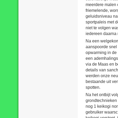
meerdere malen o
friemelende, wor
geluidsniveau nam
sportpaleis met 
niet te volgen wa
iedereen daarna r
Na een welgekome
aanspoorde snel 
opwarming in de 
een ademhalingsg
via de Maas en b
details van sanc
werden onze neuz
bestaande uit vers
spotten.
Na het ontbijt vo
grondtechnieken 
nog 1 keikogi nor
gebruiker waarschi
keikogi verstopt