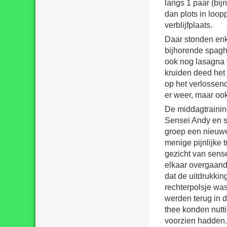
langs 1 paar (bij
dan plots in loop
verblijfplaats.
Daar stonden enk
bijhorende spagh
ook nog lasagna 
kruiden deed het
op het verlossend
er weer, maar ook 
De middagtraining
Sensei Andy en s
groep een nieuwe
menige pijnlijke 
gezicht van sense
elkaar overgaand
dat de uitdrukkin
rechterpolsje was
werden terug in d
thee konden nutt
voorzien hadden.