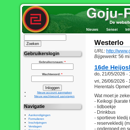
Nieuws
Sensei
Inf
Westerlo
URL:
http://www.
Gebruikerslogin
Bijgewerkt:
56 mi
Gebruikersnaam:
*
16de Heijos
do, 21/05/2026 - 
Wachtwoord:
*
vri, 26/06/2026 -
Herentals Opmer
Nieuw account aanmaken
Wat moet je zeke
Nieuw wachtwoord aanvragen
- Keikogi (karate 
- lidboekje
Navigatie
- Drinkbus
Aankondigingen
- sportieve kledij
Formulieren
- reservekledij (
Inschrijvingen
Verslagen
- ondergoed en 