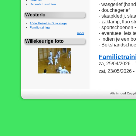
Groepen
- wasgerief (ha
Recente Berichten
- douchegerief
Westerlo
- slaapkledij, s
- zaklamp, fluo st
16de Heijoshin Dojo stage
- sportschoenen 
Familietraining
- eventueel iets
meer
- Indien je een 
Willekeurige foto
- Bokshandscho
Familietrain
za, 25/04/2026 - 
zat, 23/05/2026 -
Alle inhoud Copyri