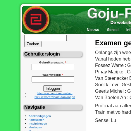
Nieuws
Sensei
Inf
Examen ge
Onlangs zijn wee
Gebruikerslogin
Vanaf heden hebb
Gebruikersnaam:
*
Fossez Warre : Ge
Pihay Marijke : G
Wachtwoord:
*
Van Steenacker E
Sonck Levi : Gesl
Geerts Michel : 
Nieuw account aanmaken
Van Baelen An : 
Nieuw wachtwoord aanvragen
Proficiat aan all
Navigatie
Train met volhard
Aankondigingen
Sensei Lu
Formulieren
Inschrijvingen
Verslagen