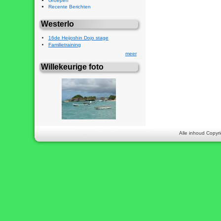
Groepen
Recente Berichten
Westerlo
16de Heijoshin Dojo stage
Familietraining
meer
Willekeurige foto
Alle inhoud Copyri