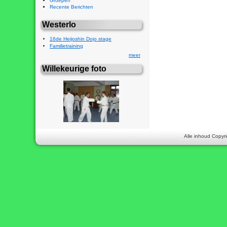
Groepen
Recente Berichten
Westerlo
16de Heijoshin Dojo stage
Familietraining
meer
Willekeurige foto
Alle inhoud Copyri