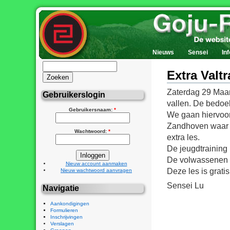
Nieuws
Sensei
Inf
Extra Valtr
Zaterdag 29 Maar
Gebruikerslogin
vallen. De bedoel
Gebruikersnaam:
*
We gaan hiervoor
Zandhoven waar d
Wachtwoord:
*
extra les.
De jeugdtraining 
De volwassenen o
Nieuw account aanmaken
Deze les is gratis
Nieuw wachtwoord aanvragen
Sensei Lu
Navigatie
Aankondigingen
Formulieren
Inschrijvingen
Verslagen