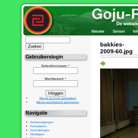
Nieuws
Sensei
Inf
bakkies-
2009-60.jpg
Gebruikerslogin
Gebruikersnaam:
*
Wachtwoord:
*
Nieuw account aanmaken
Nieuw wachtwoord aanvragen
Navigatie
Aankondigingen
Formulieren
Inschrijvingen
Verslagen