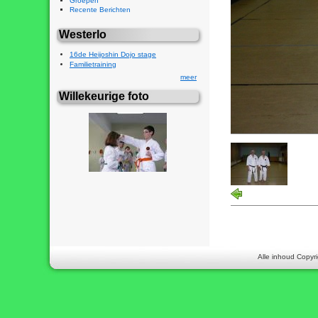
Groepen
Recente Berichten
Westerlo
16de Heijoshin Dojo stage
Familietraining
meer
Willekeurige foto
Alle inhoud Copyri