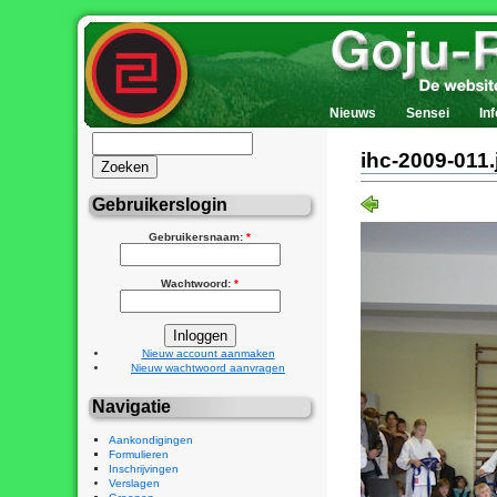
Nieuws
Sensei
Inf
ihc-2009-011.
Gebruikerslogin
Gebruikersnaam:
*
Wachtwoord:
*
Nieuw account aanmaken
Nieuw wachtwoord aanvragen
Navigatie
Aankondigingen
Formulieren
Inschrijvingen
Verslagen