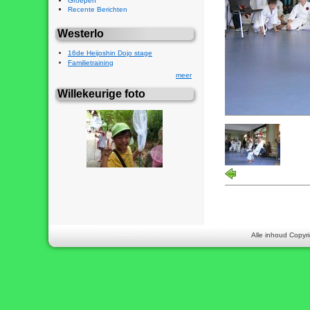
Groepen
Recente Berichten
Westerlo
16de Heijoshin Dojo stage
Familietraining
meer
Willekeurige foto
Alle inhoud Copyri