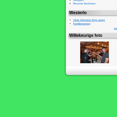
Groepen
Recente Berichten
Westerlo
16de Heijoshin Dojo stage
Familietraining
me
Willekeurige foto