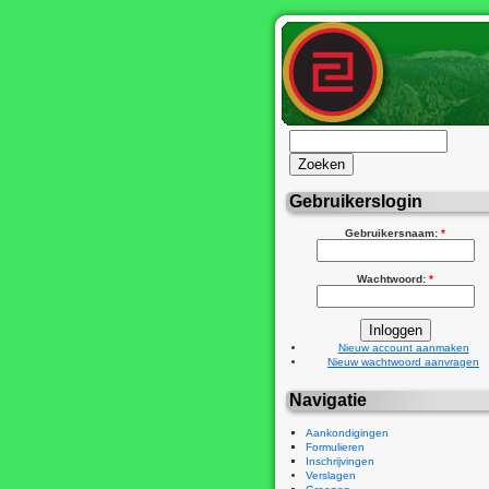
Gebruikerslogin
Gebruikersnaam:
*
Wachtwoord:
*
Nieuw account aanmaken
Nieuw wachtwoord aanvragen
Navigatie
Aankondigingen
Formulieren
Inschrijvingen
Verslagen