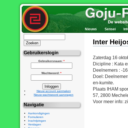
Nieuws
Sensei
Inf
Inter Heij
Gebruikerslogin
Zaterdag 16 oktob
Gebruikersnaam:
*
Dicipline : Kata 
Deelnemers : -16
Wachtwoord:
*
Doel: Deelnemers
en-kumite.
Plaats IHAM spor
Nieuw account aanmaken
57, 2800 Mechel
Nieuw wachtwoord aanvragen
Voor meer info: z
Navigatie
Aankondigingen
Formulieren
Inschrijvingen
Verslagen