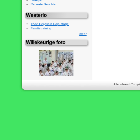
Groepen
Recente Berichten
Westerlo
16de Heijoshin Dojo stage
Familietraining
meer
Willekeurige foto
Alle inhoud Copyri