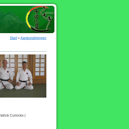
Start
»
Aankondigingen
atrick Curinckx (