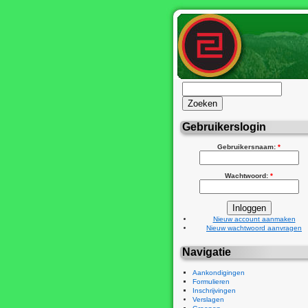
Gebruikerslogin
Gebruikersnaam:
*
Wachtwoord:
*
Nieuw account aanmaken
Nieuw wachtwoord aanvragen
Navigatie
Aankondigingen
Formulieren
Inschrijvingen
Verslagen