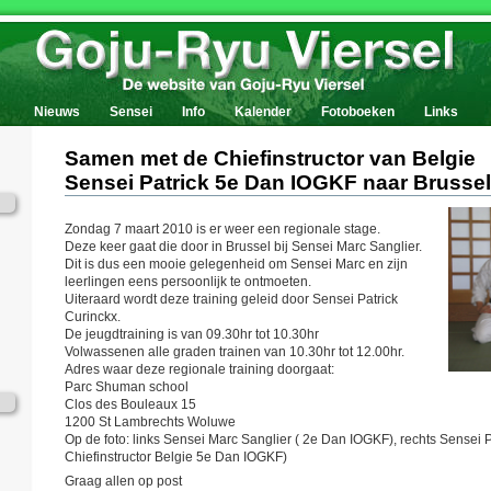
Nieuws
Sensei
Info
Kalender
Fotoboeken
Links
Samen met de Chiefinstructor van Belgie
Sensei Patrick 5e Dan IOGKF naar Brussel
Zondag 7 maart 2010 is er weer een regionale stage.
Deze keer gaat die door in Brussel bij Sensei Marc Sanglier.
Dit is dus een mooie gelegenheid om Sensei Marc en zijn
leerlingen eens persoonlijk te ontmoeten.
Uiteraard wordt deze training geleid door Sensei Patrick
Curinckx.
De jeugdtraining is van 09.30hr tot 10.30hr
Volwassenen alle graden trainen van 10.30hr tot 12.00hr.
Adres waar deze regionale training doorgaat:
Parc Shuman school
Clos des Bouleaux 15
1200 St Lambrechts Woluwe
Op de foto: links Sensei Marc Sanglier ( 2e Dan IOGKF), rechts Sensei P
Chiefinstructor Belgie 5e Dan IOGKF)
Graag allen op post