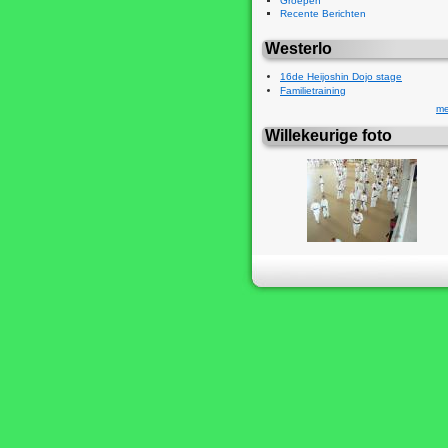
Groepen
Recente Berichten
Westerlo
16de Heijoshin Dojo stage
Familietraining
me
Willekeurige foto